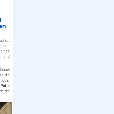
d
en
stadt
e, das
 eines
n und
lüssel
ie die
r oder
n
Patio
ch die