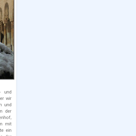
- und
er wir
en und
en der
nhof,
n mit
te ein