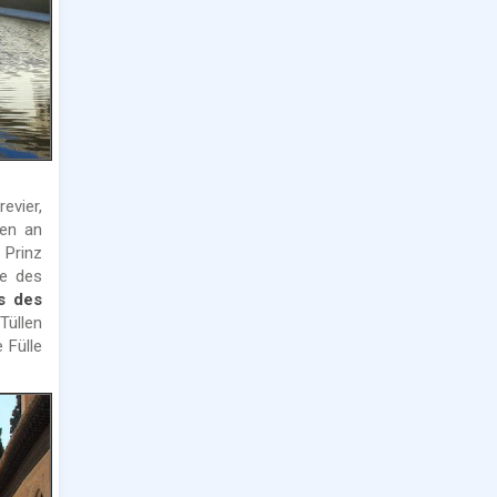
evier,
ten an
Prinz
ze des
s des
Tüllen
 Fülle