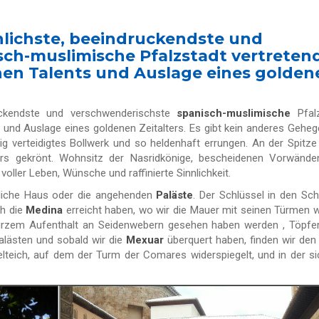
unlichste, beeindruckendste und
ch-muslimische Pfalzstadt vertreten
chen Talents und Auslage eines golden
ruckendste und verschwenderischste
spanisch-muslimische
Pfalz
s und Auslage eines goldenen Zeitalters. Es gibt kein anderes Geheg
ig verteidigtes Bollwerk und so heldenhaft errungen. An der Spitze
rs gekrönt. Wohnsitz der Nasridkönige, bescheidenen Vorwände
voller Leben, Wünsche und raffinierte Sinnlichkeit.
gliche Haus oder die angehenden
Paläste
. Der Schlüssel in den Sch
ch die
Medina
erreicht haben, wo wir die Mauer mit seinen Türmen w
kurzem Aufenthalt an Seidenwebern gesehen haben werden , Töpfe
Palästen und sobald wir die
Mexuar
überquert haben, finden wir de
lteich, auf dem der Turm der Comares widerspiegelt, und in der si