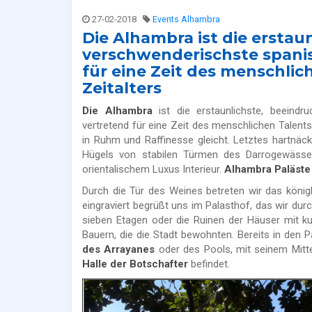
27-02-2018
Events Alhambra
Die Alhambra ist die ersta
verschwenderischste spanis
für eine Zeit des menschli
Zeitalters
Die Alhambra
ist die erstaunlichste, beeind
vertretend für eine Zeit des menschlichen Talent
in Ruhm und Raffinesse gleicht. Letztes hartnäck
Hügels von stabilen Türmen des Darrogewässe
orientalischem Luxus Interieur.
Alhambra Paläste
Durch die Tür des Weines betreten wir das köni
eingraviert begrüßt uns im Palasthof, das wir dur
sieben Etagen oder die Ruinen der Häuser mit 
Bauern, die die Stadt bewohnten. Bereits in den 
des Arrayanes
oder des Pools, mit seinem Mitte
Halle der Botschafter
befindet.