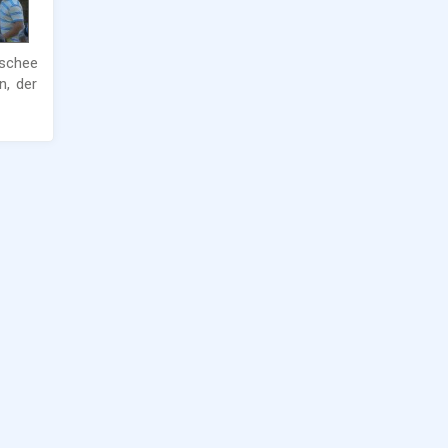
schee
n, der