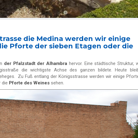
trasse die Medina werden wir einige
ie Pforte der sieben Etagen oder die
en
der Pfalzstadt der Alhambra
hervor. Eine städtische Struktur, 
sstraße die wichtigste Achse des ganzen bildete. Heute bleib
eges. Zu Fuß entlang der Königsstrasse werden wir einige Pfort
 die
Pforte des Weines
sehen.