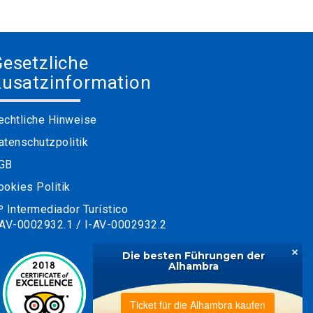
esetzliche
usatzinformation
echtliche Hinweise
atenschutzpolitik
GB
ookies Politik
º Intermediador Turístico
-AV-0002932.1 / I-AV-0002932.2
×
Die besten Führungen der
Alhambra
Ticket für die Alhambra kaufen