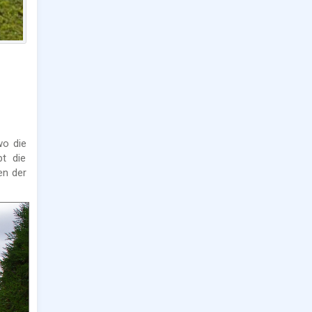
wo die
t die
en der