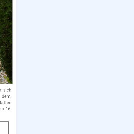
o sich
n dem,
tätten
es 16.