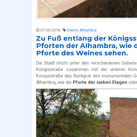
07-03-2018
Events Alhambra
Zu Fuß entlang der Königss
Pforten der Alhambra, wie d
Pforte des Weines sehen.
Die Stadt sticht unter den verschiedenen Gebiet
Köngisstraße zusammen mit der unteren Köngi
Königsstraße das Rückgrat des monumentalen Geh
Alhambra
,
wie die
Pforte der sieben Etagen
oder