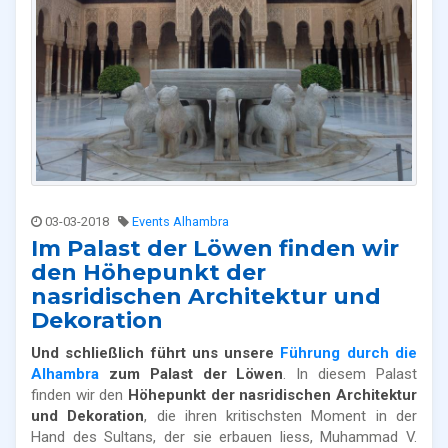
03-03-2018
Events Alhambra
Im Palast der Löwen finden wir
den Höhepunkt der
nasridischen Architektur und
Dekoration
Und schließlich führt uns unsere
Führung durch die
Alhambra
zum Palast der Löwen
. In diesem Palast
finden wir den
Höhepunkt der nasridischen Architektur
und Dekoration
, die ihren kritischsten Moment in der
Hand des Sultans, der sie erbauen liess, Muhammad V.