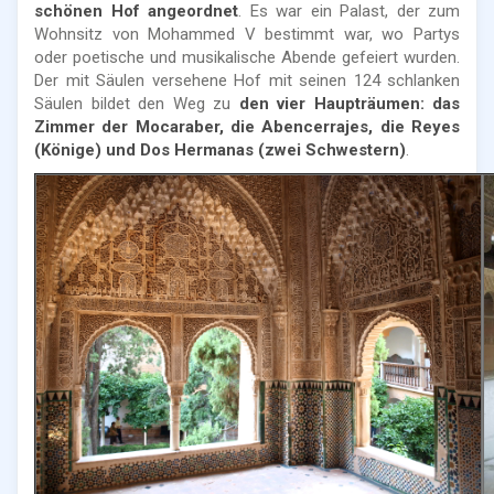
schönen Hof angeordnet
. Es war ein Palast, der zum
Wohnsitz von Mohammed V bestimmt war, wo Partys
oder poetische und musikalische Abende gefeiert wurden.
Der mit Säulen versehene Hof mit seinen 124 schlanken
Säulen bildet den Weg zu
den vier Haupträumen: das
Zimmer der Mocaraber, die Abencerrajes, die Reyes
(Könige) und Dos Hermanas (zwei Schwestern)
.